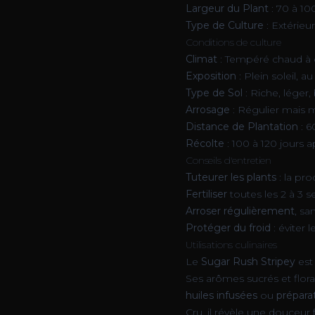
Largeur du Plant
: 70 à 1
Type de Culture
: Extérieu
Conditions de culture
Climat
: Tempéré chaud à 
Exposition
: Plein soleil, 
Type de Sol
: Riche, léger
Arrosage
: Régulier mais m
Distance de Plantation
: 6
Récolte
: 100 à 120 jours a
Conseils d'entretien
Tuteurer les plants
: la pr
Fertiliser
toutes les 2 à 3 
Arroser régulièrement
, sa
Protéger du froid
: éviter 
Utilisations culinaires
Le
Sugar Rush Stripey
est 
Ses arômes sucrés et flor
huiles infusées
ou
prépara
Cru, il révèle une douceur 