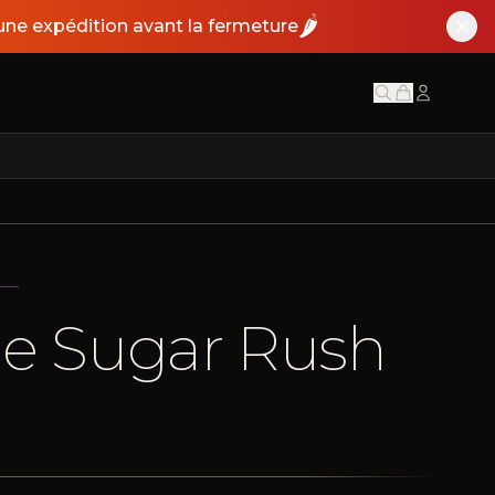
🌶️
ne expédition avant la fermeture
de Sugar Rush