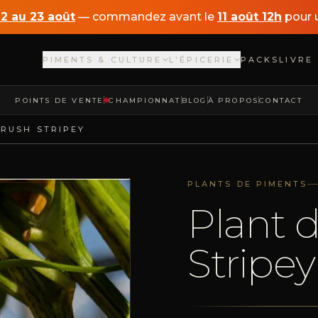
12 au 23 août
— commandez avant le
11 août 12h
pour u
PIMENTS & CULTURE
L'ÉPICERIE
PACKS
LIVRE
POINTS DE VENTE
CHAMPIONNAT
BLOG
À PROPOS
CONTACT
 RUSH STRIPEY
PLANTS DE PIMENTS
Plant 
Stripey