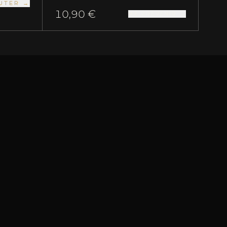
UTER →
10,90 €
ME PRÉVENIR →