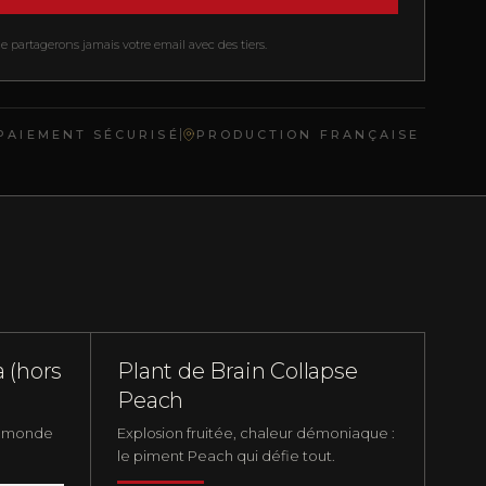
 partagerons jamais votre email avec des tiers.
PAIEMENT SÉCURISÉ
PRODUCTION FRANÇAISE
CK
RUPTURE
ENT FORT
PLANTS DE PIMENTS
NUCLÉAIRE
a (hors
Plant de Brain Collapse
Peach
au monde
Explosion fruitée, chaleur démoniaque :
le piment Peach qui défie tout.