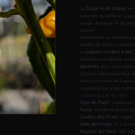
Le
Sugar Rush Stripey
est 
naturelle du célèbre
Sugar
rouge, d’orange et de jaun
cuisine.
Sélectionné et stabilisé pa
à partir de 2017, ce pime
un
piquant modéré à fort
,
Sa saveur complexe, sucré
agrumes
, avec une chaleu
Ce plant vigoureux, haut et
collectionneurs de
Capsi
regards grâce à ses teinte
Caractéristiques du plant
Type de Plant
:
Capsicum
Force
: Modérée à forte (
Couleur des Fruits
: Rayés 
Taille des Fruits
: 8 à 12 c
Hauteur du Plant
: 120 à 1