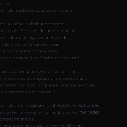
00 cm
r en plein soleil ou sous serre chaude
chaud, aime la chaleur constante
au moins 6 à 8 heures de lumière par jour
, bien drainé et légèrement humide
odéré - éviter le surplus d’eau
0 à 70 cm entre chaque plant
près plantation (tardif mais très productif)
oduction abondante alourdit les branches.
semaines avec un engrais riche en potassium.
ns détremper le sol pour éviter le stress hydrique.
les températures sous les 15 °C.
parfait pour les
sauces, chutneys et salsas fruitées
.
aux en font un excellent piment pour les
marinades
,
tions fermentées
.
fruitée avant une chaleur nette et élégante.