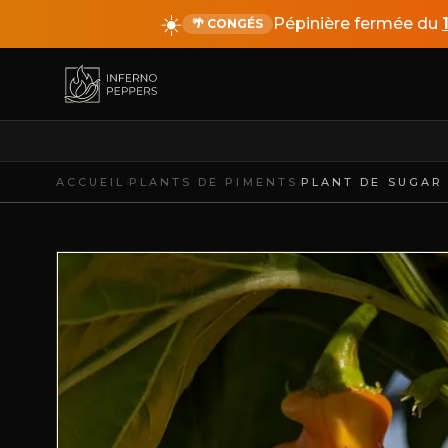
☀️
Pépinière fermée du
🌴 CONGÉS
›
›
ACCUEIL
PLANTS DE PIMENTS
PLANT DE SUGAR