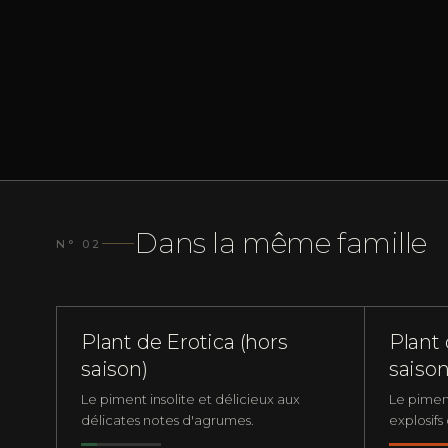
Dans la même famille
N° 02
P
NOUVEAU
DOUX
NOUVEA
Plant de Erotica (hors
Plant 
saison)
saison
Le piment insolite et délicieux aux
Le pimen
délicates notes d'agrumes.
explosifs