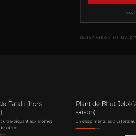
Nous ne
LIVRAISON MI-MAI
LUS QUE 2 EN STOCK
PLUS QUE 5 EN STO
U
EXTRÊMEMENT FORT
PLANTS DE PIMENTS
EXTRÊMEM
de Fatalii (hors
Plant de Bhut Joloki
)
saison)
t ultra-piquant aux arômes
Un des piments les plus forts 
 de citron.