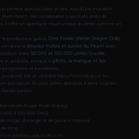
un piment spectaculaire et rare, issu d’une mutation
 Rush Peach
. Reconnaissable à ses fruits striés de
e, il offre un spectacle visuel unique au jardin comme en
r le producteur gallois
Chris Fowler (Welsh Dragon Chilli)
nt combine la
douceur fruitée et sucrée du Peach
avec
 oscillant entre
50 000 et 100 000 unités Scoville
.
e et acidulée, évoque la
pêche, la mangue et les
r progressive et persistante.
 productif, est un véritable bijou horticole pour les
cum baccatum
. En plus d’être délicieux, il attire tous les
s flamboyantes.
 baccatum
(Sugar Rush Stripey)
50 000 à 100 000 SHU)
de rouge, d’orange et de jaune à maturité
m de long
50 cm (parfois jusqu’à 180 cm)