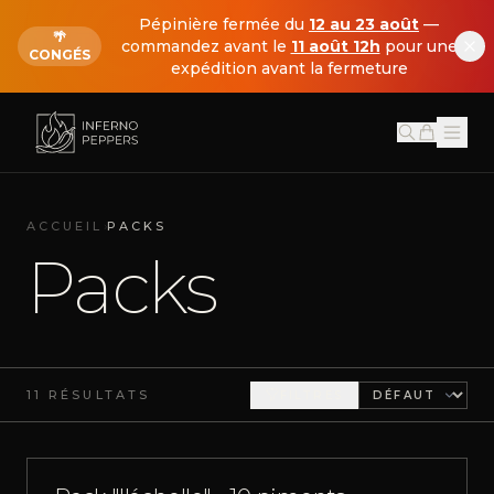
Pépinière fermée du
12 au 23 août
—
🌴
commandez avant le
11 août 12h
pour une
CONGÉS
expédition avant la fermeture
›
ACCUEIL
PACKS
Packs
11 RÉSULTATS
FILTRES
PLUS QUE 4 EN STOCK
PACKS