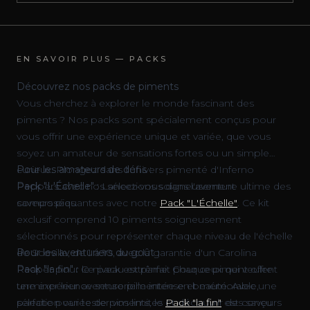
EN SAVOIR PLUS — PACKS
Découvrez nos packs de piments
Vous cherchez à explorer le monde fascinant des
piments ? Nos packs sont spécialement conçus pour
vous offrir une expérience unique et variée, que vous
soyez un amateur de sensations fortes ou un simple
curieux. Plongez dans l'univers pimenté d'Inferno
Pour les amateurs de défis :
Peppers avec nos sélections soigneusement
Pack "L'Échelle" :
Lancez-vous dans l'aventure ultime des
composées.
saveurs piquantes avec notre
Pack "L'Échelle"
. Ce kit
exclusif comprend 10 piments soigneusement
sélectionnés pour représenter chaque niveau de l'échelle
de Scoville, de 1 à 10, avec la garantie d'un Carolina
Pour les aventuriers du goût :
Reaper pour le niveau extrême. Chaque piment offre
Pack "la fin" :
Ce pack est parfait pour ceux qui veulent
une expérience sensorielle intense et mémorable,
terminer leur aventure pimentée en beauté. Avec une
parfaite pour tester vos limites et découvrir des saveurs
sélection variée de piments, le
Pack "la fin"
est conçu