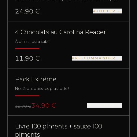
24,90 €
AJOUTER →
PRÉ-COMMANDE
PACKS
NUCLÉAIRE
4 Chocolats au Carolina Reaper
À offrir... ou à subir
11,90 €
PRÉ-COMMANDER →
RUPTURE
PACKS
NUCLÉAIRE
Pack Extrême
Nos 3 produits les plus forts !
34,90 €
ME PRÉVENIR →
39,70 €
RUPTURE
PACKS
FORT
Livre 100 piments + sauce 100
piments