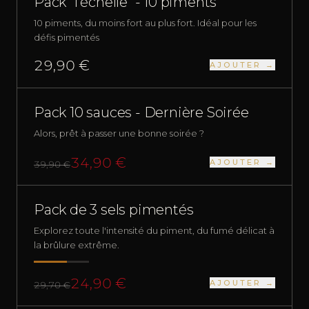
Pack "l'échelle" - 10 piments
10 piments, du moins fort au plus fort. Idéal pour les
défis pimentés
29,90 €
AJOUTER →
SAUCES
Pack 10 sauces - Dernière Soirée
Alors, prêt à passer une bonne soirée ?
34,90 €
AJOUTER →
39,90 €
SELS PIMENTÉS
FORT
Pack de 3 sels pimentés
Explorez toute l'intensité du piment, du fumé délicat à
la brûlure extrême.
24,90 €
AJOUTER →
29,70 €
PLUS QUE 1 EN STOCK