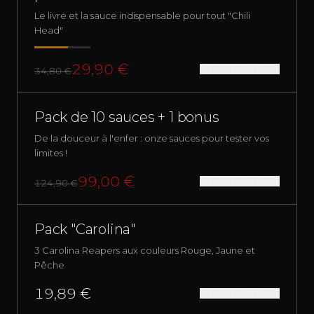
Le livre et la sauce indispensable pour tout "Chili
Head"
29,90 €
ME PRÉVENIR →
34,80 €
RUPTURE
PACKS
Pack de 10 sauces + 1 bonus
De la douceur à l'enfer : onze sauces pour tester vos
limites !
99,00 €
ME PRÉVENIR →
124,90 €
RUPTURE
PACKS
Pack "Carolina"
3 Carolina Reapers aux couleurs Rouge, Jaune et
Pêche
19,89 €
ME PRÉVENIR →