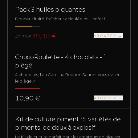
HUILES PIQUANTES
TRÈS FORT
Pack 3 huiles piquantes
Douceur fruité, fraîcheur acidulée et ... enfer !
39,90 €
AJOUTER →
42,70 €
PACKS
NUCLÉAIRE
ChocoRoulette - 4 chocolats - 1
piégé
4 chocolats, 1 au Carolina Reaper. Saurez-vous éviter
le piège ?
10,90 €
AJOUTER →
NOUVEAU
Kit de culture piment : 5 variétés de
piments, de doux à explosif
Le Kit de culture parfait pour les amateurs de piquant