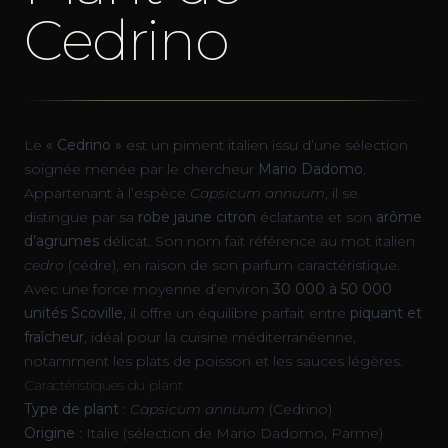
Cedrino
Le
« Cedrino »
est un piment italien issu d’une sélection
soignée menée par le chercheur
Mario Dadomo
.
Appartenant à l’espèce
Capsicum annuum
, il se
distingue par sa
robe jaune citron
éclatante et son
arôme
d’agrumes
délicat. Son nom fait référence au mot italien
cedro
(cédre), en raison de son parfum caractéristique.
Avec une force moyenne d’environ
30 000 à 50 000
unités Scoville
, il offre un équilibre parfait entre
piquant et
fraîcheur
, idéal pour la cuisine méditerranéenne,
notamment les plats de poisson et les sauces légères.
Caractéristiques du plant
Type de plant
:
Capsicum annuum
(Cedrino)
Origine
: Italie (sélection de Mario Dadomo, Parme)