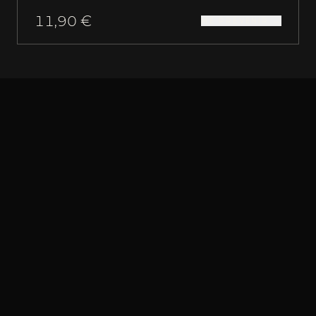
11,90 €
ME PRÉVENIR →