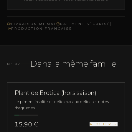
LIVRAISON MI-MAI
PAIEMENT SÉCURISÉ
PRODUCTION FRANÇAISE
Dans la même famille
N° 02
NOUVEAU
DOUX
Plant de Erotica (hors saison)
Le piment insolite et délicieux aux délicates notes
d'agrumes.
15,90 €
AJOUTER →
PLUS QUE 5 EN STOCK