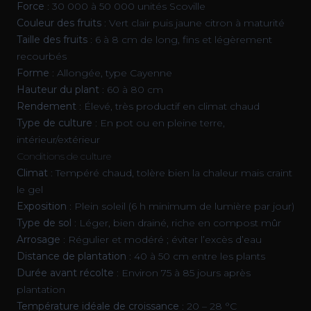
Force
: 30 000 à 50 000 unités Scoville
Couleur des fruits
: Vert clair puis jaune citron à maturité
Taille des fruits
: 6 à 8 cm de long, fins et légèrement
recourbés
Forme
: Allongée, type Cayenne
Hauteur du plant
: 60 à 80 cm
Rendement
: Élevé, très productif en climat chaud
Type de culture
: En pot ou en pleine terre,
intérieur/extérieur
Conditions de culture
Climat
: Tempéré chaud, tolère bien la chaleur mais craint
le gel
Exposition
: Plein soleil (6 h minimum de lumière par jour)
Type de sol
: Léger, bien drainé, riche en compost mûr
Arrosage
: Régulier et modéré ; éviter l’excès d’eau
Distance de plantation
: 40 à 50 cm entre les plants
Durée avant récolte
: Environ 75 à 85 jours après
plantation
Température idéale de croissance
: 20 – 28 °C