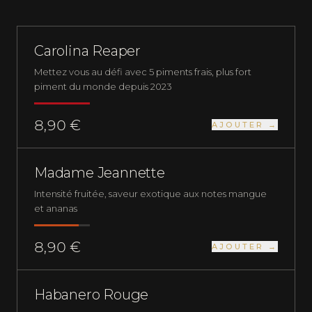
PIMENTS FRAIS
NUCLÉAIRE
Carolina Reaper
Mettez vous au défi avec 5 piments frais, plus fort
piment du monde depuis 2023
8,90 €
AJOUTER →
PIMENTS FRAIS
EXTRÊMEMENT FORT
Madame Jeannette
Intensité fruitée, saveur exotique aux notes mangue
et ananas
8,90 €
AJOUTER →
PLUS QUE 4 EN STOCK
PIMENTS FRAIS
EXTRÊMEMENT FORT
Habanero Rouge