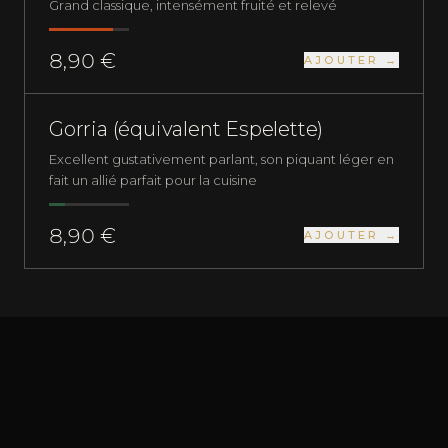
Grand classique, intensément fruité et relevé
8,90 €
AJOUTER →
PLUS QUE 1 EN STOCK
PIMENTS FRAIS
DOUX
Gorria (équivalent Espelette)
Excellent gustativement parlant, son piquant léger en
fait un allié parfait pour la cuisine
8,90 €
AJOUTER →