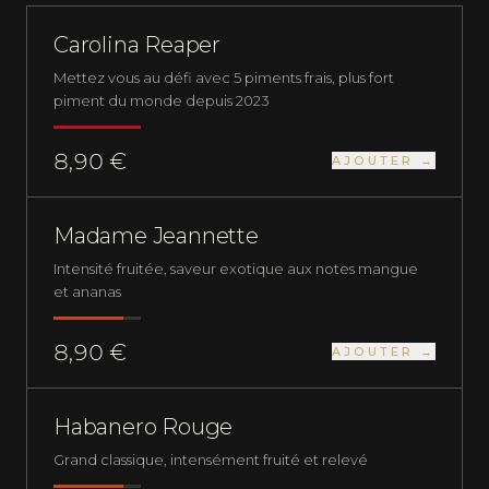
PIMENTS FRAIS
NUCLÉAIRE
Carolina Reaper
Mettez vous au défi avec 5 piments frais, plus fort
piment du monde depuis 2023
8,90 €
AJOUTER →
PIMENTS FRAIS
EXTRÊMEMENT FORT
Madame Jeannette
Intensité fruitée, saveur exotique aux notes mangue
et ananas
8,90 €
AJOUTER →
PLUS QUE 4 EN STOCK
PIMENTS FRAIS
EXTRÊMEMENT FORT
Habanero Rouge
Grand classique, intensément fruité et relevé