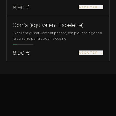
8,90 €
AJOUTER →
PLUS QUE 1 EN STOCK
PIMENTS FRAIS
DOUX
Gorria (équivalent Espelette)
Excellent gustativement parlant, son piquant léger en
fait un allié parfait pour la cuisine
8,90 €
AJOUTER →