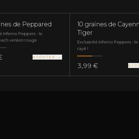
 DE PIMENTS
DOUX
GRAINES DE PIMENTS
aines de Peppared
10 graines de Cayen
Tiger
té Inferno Peppers - le
ach version rouge
Exclusivité Inferno Peppers - l
rayé !
€
AJOUTER →
3,99 €
AJO