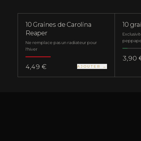
GRAINES DE PIMENTS
NUCLÉAIRE
GRAINES
10 Graines de Carolina
10 gr
Reaper
Exclusivi
peppape
Ne remplace pas un radiateur pour
l'hiver
3,90 
4,49 €
AJOUTER →