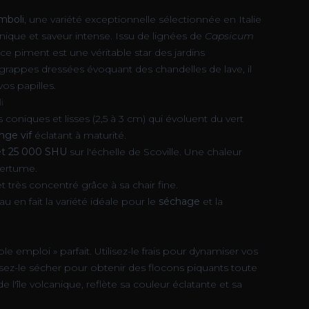
mboli
, une variété exceptionnelle sélectionnée en Italie
nique et saveur intense. Issu de lignées de
Capsicum
ce piment est une véritable star des jardins
grappes dressées évoquant des chandelles de lave, il
vos papilles.
i
s coniques et lisses (2,5 à 3 cm) qui évoluent du vert
nge vif
éclatant à maturité.
et 25 000 SHU
sur l'échelle de Scoville. Une chaleur
mertume.
 très concentré grâce à sa chair fine.
u en fait la variété idéale pour le
séchage
et la
e emploi » parfait. Utilisez-le frais pour dynamiser vos
sez-le sécher pour obtenir des flocons piquants toute
e l'île volcanique, reflète sa couleur éclatante et sa