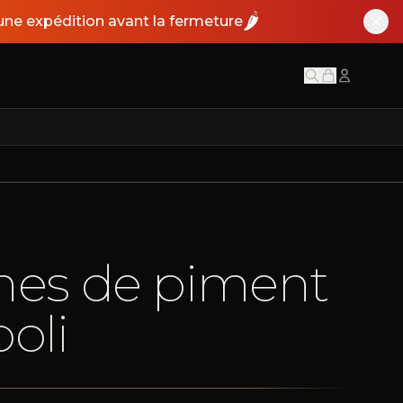
🌶️
ne expédition avant la fermeture
ines de piment
oli