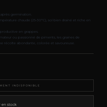
 après germination.
empérature chaude (25-30°C), sol bien drainé et riche en
 productive en grappes.
amateur ou passionné de piments, les graines de
une récolte abondante, colorée et savoureuse.
MENT INDISPONIBLE
r en stock