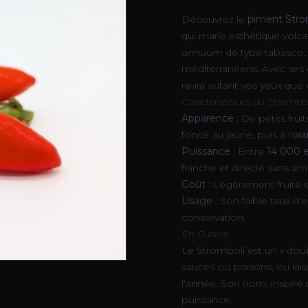
Découvrez le
piment Stro
qui marie esthétique volca
annuum
de type tabasco, 
méditerranéens. Avec ses 
ravira autant vos yeux que 
Caractéristiques du Strombol
Apparence :
De petits fruit
foncé au jaune, puis à l'
ora
Puissance :
Entre
14 000 
franche et directe sans a
Goût :
Légèrement fruité et
Usage :
Son faible taux d'ea
conservation.
En Cuisine
Le Stromboli est un « doubl
sauces ou poisons, ou lais
l'année. Son nom, inspiré d
puissance.