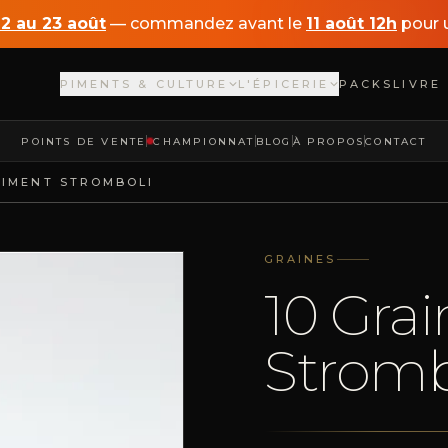
12 au 23 août
— commandez avant le
11 août 12h
pour u
PIMENTS & CULTURE
L'ÉPICERIE
PACKS
LIVRE
POINTS DE VENTE
CHAMPIONNAT
BLOG
À PROPOS
CONTACT
PIMENT STROMBOLI
GRAINES
10 Gra
Stromb