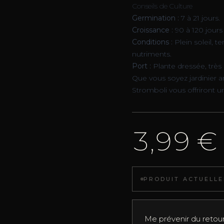
Conseils de Culture
Germination :
7 à 21 jours.
Croissance :
90 à 120 jours
Conditions :
Plein soleil, t
nutriments.
Port :
Plante dressée, très
Que vous soyez jardinier 
Stromboli vous offriront 
3,99 €
PRODUIT ACTUELLE
Me prévenir du retou