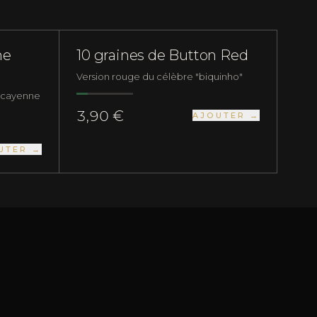
FORT
GRAINES DE PIMENTS
DOUX
ne
10 graines de Button Red
Version rouge du célèbre "biquinho"
e cayenne
3,90 €
AJOUTER →
UTER →