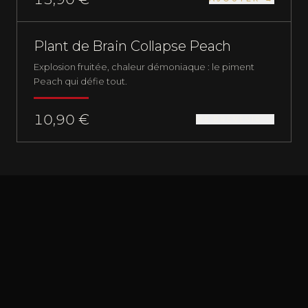
RUPTURE
PLANTS DE PIMENTS
NUCLÉAIRE
Plant de Brain Collapse Peach
Explosion fruitée, chaleur démoniaque : le piment
Peach qui défie tout.
10,90 €
ME PRÉVENIR →