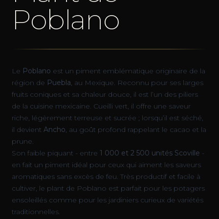
Poblano
Le
Poblano
est un piment emblématique originaire de la
région de
Puebla
, au Mexique. Reconnu pour ses larges
fruits coniques et sa chaleur douce, il est l’un des piliers
de la cuisine mexicaine. Cueilli vert, il offre une saveur
riche, légèrement terreuse et sucrée ; lorsqu’il est séché,
il devient
Ancho
, au goût profond rappelant le cacao et la
prune.
Son faible piquant - entre
1 000 et 2 500 unités Scoville
-
en fait un piment idéal pour ceux qui aiment les saveurs
aromatiques sans excès de feu. Très productif et facile à
cultiver, le plant de Poblano est parfait pour les potagers
ensoleillés comme pour les jardiniers curieux de variétés
traditionnelles.