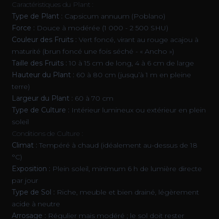
Caractéristiques du Plant :
Type de Plant :
Capsicum annuum (Poblano)
Force :
Douce à modérée (1 000 - 2 500 SHU)
Couleur des Fruits :
Vert foncé, virant au rouge acajou à
maturité (brun foncé une fois séché - « Ancho »)
Taille des Fruits :
10 à 15 cm de long, 4 à 6 cm de large
Hauteur du Plant :
60 à 80 cm (jusqu’à 1 m en pleine
terre)
Largeur du Plant :
60 à 70 cm
Type de Culture :
Intérieur lumineux ou extérieur en plein
soleil
Conditions de Culture :
Climat :
Tempéré à chaud (idéalement au-dessus de 18
°C)
Exposition :
Plein soleil, minimum 6 h de lumière directe
par jour
Type de Sol :
Riche, meuble et bien drainé, légèrement
acide à neutre
Arrosage :
Régulier mais modéré ; le sol doit rester