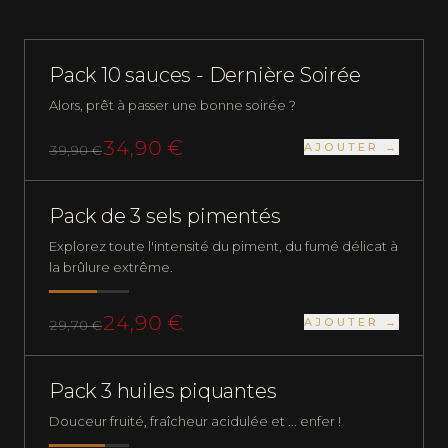
SAUCES
Pack 10 sauces - Dernière Soirée
Alors, prêt à passer une bonne soirée ?
34,90 €
AJOUTER →
39,90 €
PACKS
FORT
Pack de 3 sels pimentés
Explorez toute l'intensité du piment, du fumé délicat à
la brûlure extrême.
24,90 €
AJOUTER →
29,70 €
PLUS QUE 1 EN STOCK
HUILES PIQUANTES
TRÈS FORT
Pack 3 huiles piquantes
Douceur fruité, fraîcheur acidulée et ... enfer !