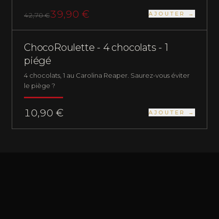
39,90 €
AJOUTER →
42,70 €
PACKS
NUCLÉAIRE
ChocoRoulette - 4 chocolats - 1
piégé
4 chocolats, 1 au Carolina Reaper. Saurez-vous éviter
le piège ?
10,90 €
AJOUTER →