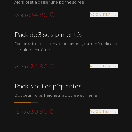
Alors, prêt à passer une bonne soirée ?
34,90 €
AJOUTER →
39,90 €
PACKS
FORT
Pack de 3 sels pimentés
Explorez toute l'intensité du piment, du fumé délicat à
la brûlure extrême.
24,90 €
AJOUTER →
29,70 €
PLUS QUE 1 EN STOCK
HUILES PIQUANTES
TRÈS FORT
Pack 3 huiles piquantes
Douceur fruité, fraîcheur acidulée et ... enfer !
39,90 €
AJOUTER →
42,70 €