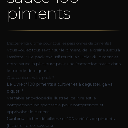
piments
L’expérience ultime pour tous les passionnés de piments !
Vous voulez tout savoir sur le piment, de la graine jusqu’à
l’assiette ? Ce pack exclusif réunit la "Bible" du piment et
notre sauce la plus pure pour une immersion totale dans
le monde du piquant.
Que contient votre pack ?
Le Livre : "100 piments à cultiver et à déguster, ça va
piquer !"
Véritable encyclopédie illustrée, ce livre est le
compagnon indispensable pour comprendre et
apprivoiser le piment.
Contenu :
fiches détaillées sur 100 variétés de piments
(histoire, force, saveurs).