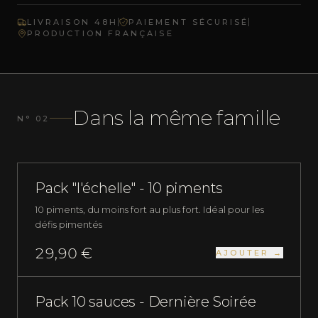
LIVRAISON 48H
PAIEMENT SÉCURISÉ
PRODUCTION FRANÇAISE
Dans la même famille
N° 02
PLUS QUE 4 EN STOCK
PACKS
Pack "l'échelle" - 10 piments
10 piments, du moins fort au plus fort. Idéal pour les
défis pimentés
29,90 €
AJOUTER →
SAUCES
Pack 10 sauces - Dernière Soirée