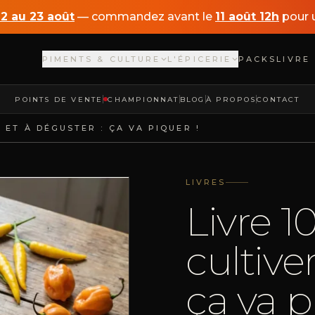
12 au 23 août
— commandez avant le
11 août 12h
pour u
PIMENTS & CULTURE
L'ÉPICERIE
PACKS
LIVRE
POINTS DE VENTE
CHAMPIONNAT
BLOG
À PROPOS
CONTACT
 ET À DÉGUSTER : ÇA VA PIQUER !
LIVRES
Livre 1
cultive
ça va p