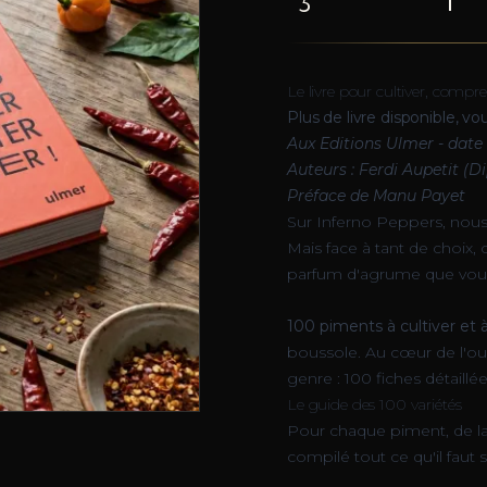
Le livre pour cultiver, comp
Plus de livre disponible, v
Aux Editions Ulmer - date 
Auteurs : Ferdi Aupetit (D
Préface de Manu Payet
Sur Inferno Peppers, nous
Mais face à tant de choix,
parfum d'agrume que vous 
100 piments à cultiver et à
boussole. Au cœur de l'ou
genre : 100 fiches détaillée
Le guide des 100 variétés
Pour chaque piment, de la 
compilé tout ce qu'il faut 