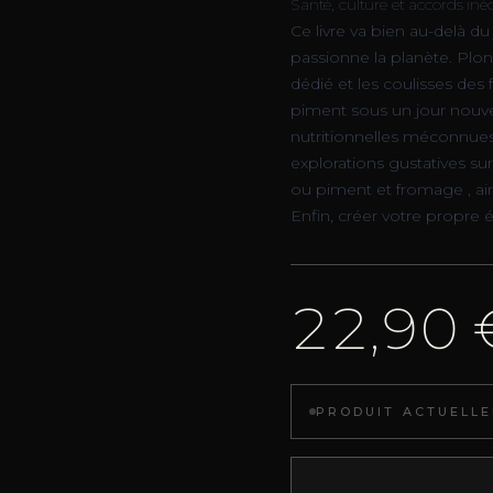
Santé, culture et accords inéd
Ce livre va bien au-delà du 
passionne la planète. Plong
dédié et les coulisses des
piment sous un jour nouvea
nutritionnelles méconnues
explorations gustatives s
ou piment et fromage , ain
Enfin, créer votre propre 
22,90 
PRODUIT ACTUELLE