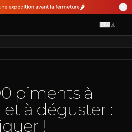
🌶️
ne expédition avant la fermeture
00 piments à
r et à déguster :
iquer !