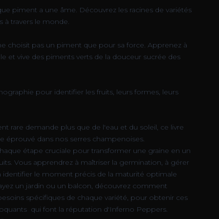
ue piment a une âme. Découvrez les racines de variétés
s à travers le monde.
e choisit pas un piment que pour sa force. Apprenez à
ale et vive des piments verts de la douceur sucrée des
ographie pour identifier les fruits, leurs formes, leurs
nt rare demande plus que de l'eau et du soleil, ce livre
aire éprouvé dans nos serres champenoises.
chaque étape cruciale pour transformer une graine en un
uits. Vous apprendrez à maîtriser la germination, à gérer
à identifier le moment précis de la maturité optimale
 ayez un jardin ou un balcon, découvrez comment
besoins spécifiques de chaque variété, pour obtenir ces
croquants qui font la réputation d'Inferno Peppers.