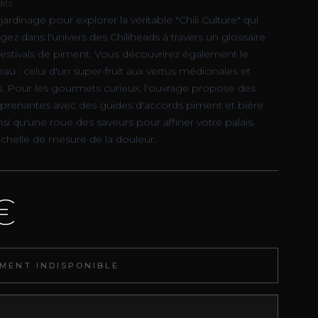
its
jardinage pour explorer la véritable "Chili Culture" qui
ez dans l'univers des Chiliheads à travers un glossaire
 festivals de piment. Vous découvrirez également le
u : celui d'un super-fruit aux vertus médicinales et
. Pour les gourmets curieux, l'ouvrage propose des
urprenantes avec des guides d'accords piment et bière
si qu'une roue des saveurs pour affiner votre palais.
échelle de mesure de la douleur.
€
MENT INDISPONIBLE