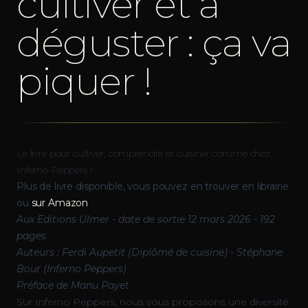
cultiver et à
déguster : ça va
piquer !
Le livre pour cultiver, comprendre et cuisiner comme chez
Inferno Peppers !
Plus de livre disponible, vous pouvez en trouver en librairie
ou
sur Amazon
Aux Editions Ulmer - date de sortie 12 mars 2026 - 192
pages
Auteurs : Ferdi Aupetit (Diplômé de cuisine) - Stéphane
Bour (Inferno Peppers)
Préface de Manu Payet
Sur Inferno Peppers, nous vous proposons une diversité